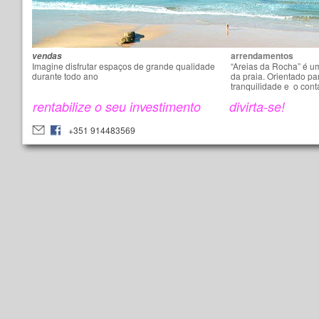
arrendamentos
vendas
Imagine disfrutar espaços de grande qualidade
“Areias da Rocha” é 
durante
todo ano
da praia. Orientado par
tranquilidade e o cont
rentabilize o seu investimento
divirta-se!
+351 914483569